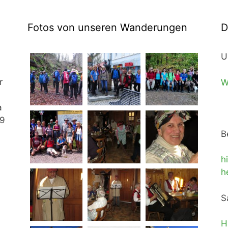
Fotos von unseren Wanderungen
D
U
r
W
a
29
B
h
h
S
H